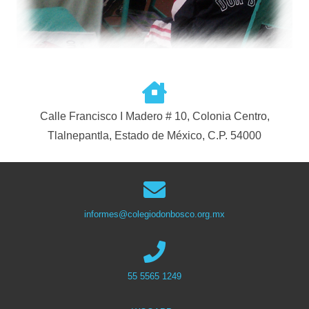
Calle Francisco I Madero # 10, Colonia Centro,
Tlalnepantla, Estado de México, C.P. 54000
informes@colegiodonbosco.org.mx
55 5565 1249