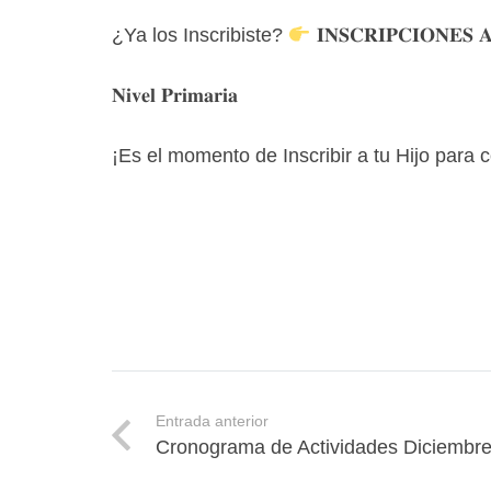
¿Ya los Inscribiste?
𝐈𝐍𝐒𝐂𝐑𝐈𝐏𝐂𝐈𝐎𝐍𝐄
𝐍𝐢𝐯𝐞𝐥 𝐏𝐫𝐢𝐦𝐚𝐫𝐢𝐚
¡Es el momento de Inscribir a tu Hijo para 
Entrada anterior
Cronograma de Actividades Diciembr