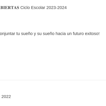
𝐒 𝐀𝐁𝐈𝐄𝐑𝐓𝐀𝐒 Ciclo Escolar 2023-2024
conjuntar tu sueño y su sueño hacia un futuro exitoso!
e 2022