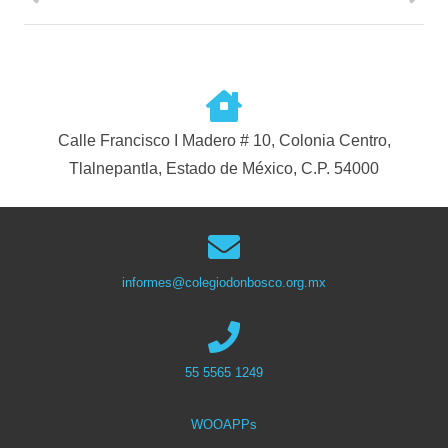
Calle Francisco I Madero # 10, Colonia Centro,
Tlalnepantla, Estado de México, C.P. 54000
informes@colegiodonbosco.org.mx
55 5565 1249
WOOAPPs